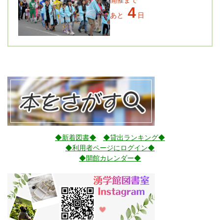
4
あと
日
◆新着図書◆
◆貸出ランキング◆
◆利用者ページにログイン◆
◆開館カレンダー◆