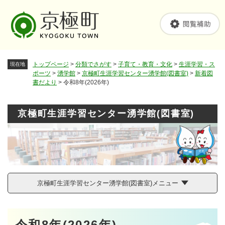
ペ
メニューを飛ばして本文へ
ー
ジ
の
先
頭
トップページ
>
分類でさがす
>
子育て・教育・文化
>
生涯学習・ス
現在地
で
ポーツ
>
湧学館
>
京極町生涯学習センター湧学館(図書室)
>
新着図
す
書だより
>
令和8年(2026年)
。
京極町生涯学習センター湧学館(図書室)
京極町生涯学習センター湧学館(図書室)メニュー
本
令和8年(2026年)