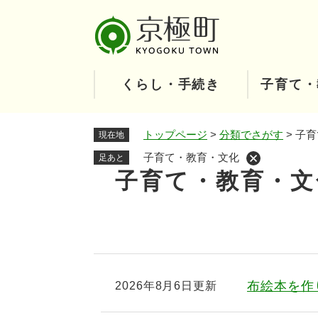
ペ
ー
ジ
の
先
くらし・手続き
子育て・
頭
で
す
トップページ
>
分類でさがす
>
子育
現在地
。
子育て・教育・文化
足あと
子育て・教育・文
本
文
布絵本を作
2026年8月6日更新