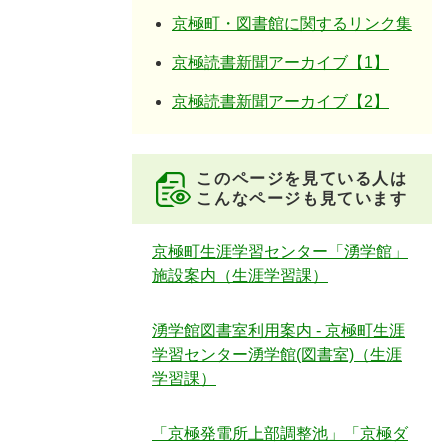
京極町・図書館に関するリンク集
京極読書新聞アーカイブ【1】
京極読書新聞アーカイブ【2】
このページを見ている人は
こんなページも見ています
京極町生涯学習センター「湧学館」
施設案内（生涯学習課）
湧学館図書室利用案内 - 京極町生涯
学習センター湧学館(図書室)（生涯
学習課）
「京極発電所上部調整池」「京極ダ