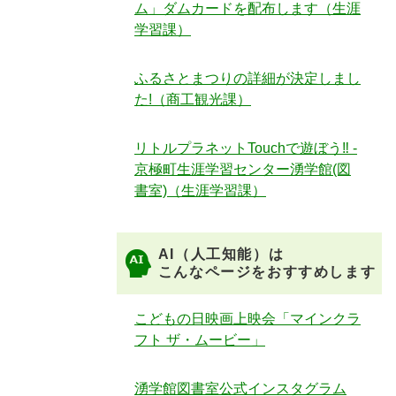
ム」ダムカードを配布します（生涯
学習課）
ふるさとまつりの詳細が決定しまし
た!（商工観光課）
リトルプラネットTouchで遊ぼう‼ -
京極町生涯学習センター湧学館(図
書室)（生涯学習課）
AI（人工知能）は
こんなページをおすすめします
こどもの日映画上映会「マインクラ
フト ザ・ムービー」
湧学館図書室公式インスタグラム