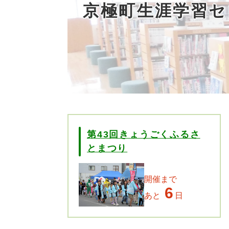
京極町生涯学習セ
第43回きょうごくふるさ
とまつり
開催まで
6
あと
日