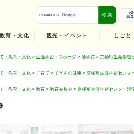
メニューを飛ばして本文へ
本
文
へ
教育・文化
観光・イベント
しごと
て・教育・文化
>
生涯学習・スポーツ
>
湧学館
>
京極町生涯学習セ
て・教育・文化
>
子育て
>
子どもの健康
>
京極町生涯学習センター
て・教育・文化
>
教育
>
教育委員会
>
京極町生涯学習センター湧学