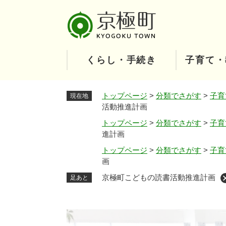
ペ
ー
ジ
の
先
くらし・手続き
子育て・
頭
で
す
トップページ
>
分類でさがす
>
子育
現在地
。
活動推進計画
トップページ
>
分類でさがす
>
子育
進計画
トップページ
>
分類でさがす
>
子育
画
京極町こどもの読書活動推進計画
足あと