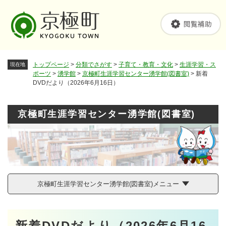
ペ
メニューを飛ばして本文へ
ー
ジ
の
先
頭
トップページ
>
分類でさがす
>
子育て・教育・文化
>
生涯学習・ス
現在地
で
ポーツ
>
湧学館
>
京極町生涯学習センター湧学館(図書室)
>
新着
す
DVDだより（2026年6月16日）
。
京極町生涯学習センター湧学館(図書室)
京極町生涯学習センター湧学館(図書室)メニュー
本
新着DVDだより（2026年6月16