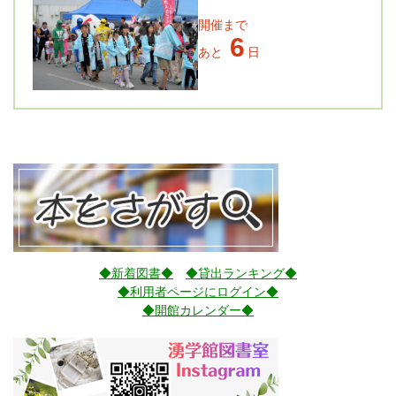
開催まで
6
あと
日
◆新着図書◆
◆貸出ランキング◆
◆利用者ページにログイン◆
◆開館カレンダー◆