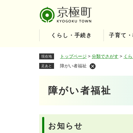
ペ
ー
ジ
の
先
くらし・手続き
子育て・
頭
で
す
トップページ
>
分類でさがす
>
くら
現在地
。
障がい者福祉
足あと
本
障がい者福祉
文
お知らせ