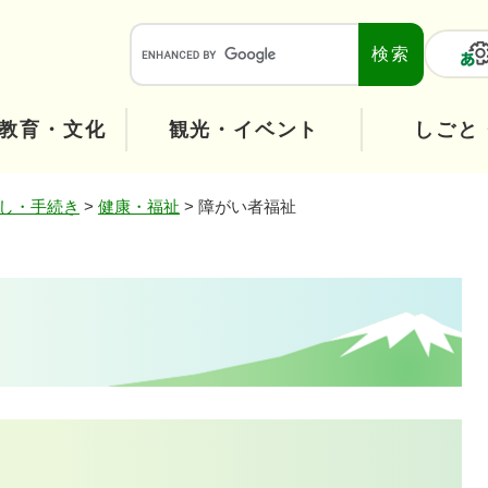
メニューを飛ばして本文へ
本
文
へ
教育・文化
観光・イベント
しごと
し・手続き
>
健康・福祉
>
障がい者福祉