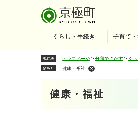
ペ
ー
ジ
の
先
くらし・手続き
子育て・
頭
で
す
トップページ
>
分類でさがす
>
くら
現在地
。
健康・福祉
足あと
本
健康・福祉
文