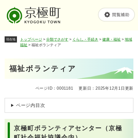
ペ
メニューを飛ばして本文へ
ー
ジ
の
先
頭
トップページ
>
分類でさがす
>
くらし・手続き
>
健康・福祉
>
地域
現在地
で
福祉
>
福祉ボランティア
す
。
本
福祉ボランティア
文
ページID：0001181
更新日：2025年12月1日更新
ページ内目次
京極町ボランティアセンター（京極
町社会福祉協議会内）