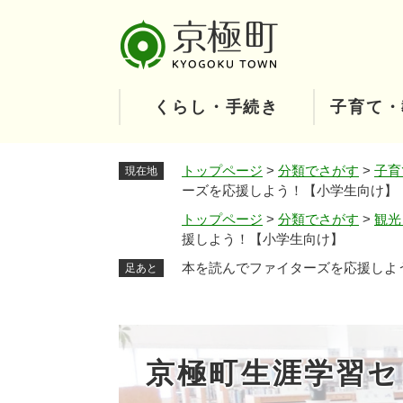
ペ
ー
ジ
の
先
くらし・手続き
子育て・
頭
で
す
トップページ
>
分類でさがす
>
子育
現在地
。
ーズを応援しよう！【小学生向け】
トップページ
>
分類でさがす
>
観光
援しよう！【小学生向け】
本を読んでファイターズを応援しよ
足あと
京極町生涯学習セ