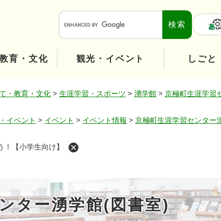
メニューを飛ばして本文へ
本
文
へ
教育・文化
観光・イベント
しごと
て・教育・文化
>
生涯学習・スポーツ
>
湧学館
>
京極町生涯学習セ
・イベント
>
イベント
>
イベント情報
>
京極町生涯学習センター湧
う！【小学生向け】
ンター湧学館(図書室)