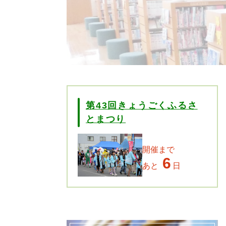
第43回きょうごくふるさ
とまつり
開催まで
6
あと
日