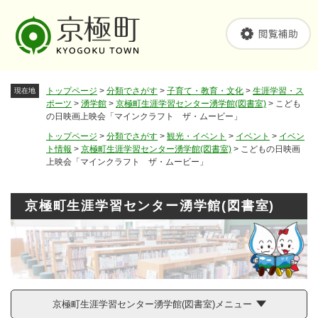
ペ
メニューを飛ばして本文へ
ー
ジ
の
先
頭
トップページ
>
分類でさがす
>
子育て・教育・文化
>
生涯学習・ス
現在地
で
ポーツ
>
湧学館
>
京極町生涯学習センター湧学館(図書室)
>
こども
す
の日映画上映会「マインクラフト ザ・ムービー」
。
トップページ
>
分類でさがす
>
観光・イベント
>
イベント
>
イベン
ト情報
>
京極町生涯学習センター湧学館(図書室)
>
こどもの日映画
上映会「マインクラフト ザ・ムービー」
京極町生涯学習センター湧学館(図書室)
京極町生涯学習センター湧学館(図書室)メニュー