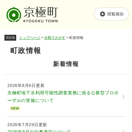
ペ
メニューを飛ばして本文へ
ー
ジ
の
先
頭
トップページ
>
分類でさがす
>
町政情報
現在地
で
す
町政情報
。
本
文
新着情報
2026年8月6日更新
京極町地下水利用可能性調査業務に係る公募型プロポ
ーザルの実施について
2026年7月29日更新
2026年8月の行事予定について