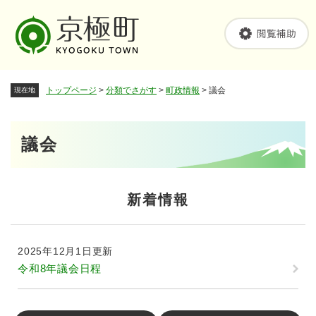
ペ
メニューを飛ばして本文へ
ー
ジ
の
先
頭
トップページ
>
分類でさがす
>
町政情報
>
議会
現在地
で
す
。
本
議会
文
新着情報
2025年12月1日更新
令和8年議会日程