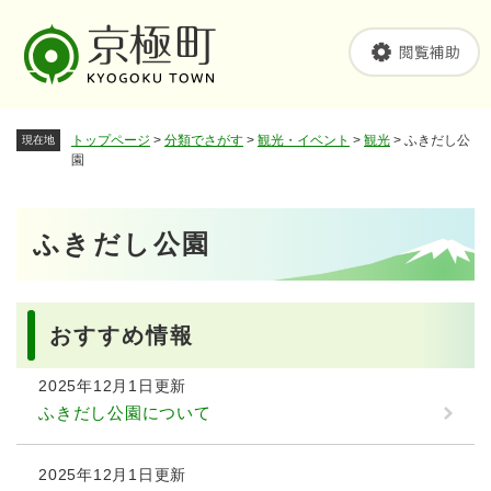
ペ
メニューを飛ばして本文へ
ー
ジ
の
先
頭
トップページ
>
分類でさがす
>
観光・イベント
>
観光
>
ふきだし公
現在地
で
園
す
。
本
ふきだし公園
文
おすすめ情報
2025年12月1日更新
ふきだし公園について
2025年12月1日更新