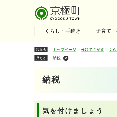
ペ
ー
ジ
の
先
くらし・手続き
子育て・
頭
で
す
トップページ
>
分類でさがす
>
くら
現在地
。
納税
足あと
本
納税
文
気を付けましょう