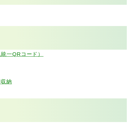
税統一QRコード）
ン収納