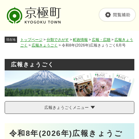
ペ
メニューを飛ばして本文へ
ー
ジ
の
先
頭
トップページ
>
分類でさがす
>
町政情報
>
広報・広聴
>
広報きょう
現在地
で
ごく
>
広報きょうごく
>
令和8年(2026年)広報きょうごく6月号
す
。
広報きょうごく
広報きょうごくメニュー
本
令和8年(2026年)広報きょうご
文