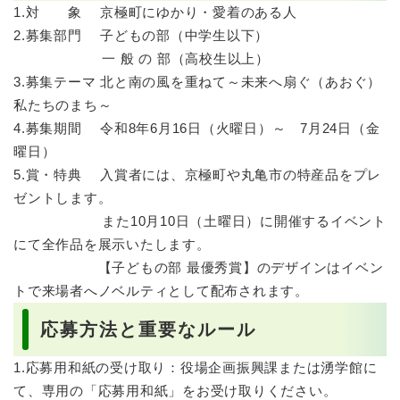
1.対 象 京極町にゆかり・愛着のある人
2.募集部門 子どもの部（中学生以下）
一 般 の 部（高校生以上）
3.募集テーマ 北と南の風を重ねて～未来へ扇ぐ（あおぐ）
私たちのまち～
4.募集期間 令和8年6月16日（火曜日）～ 7月24日（金
曜日）
5.賞・特典 入賞者には、京極町や丸亀市の特産品をプレ
ゼントします。
また10月10日（土曜日）に開催するイベント
にて全作品を展示いたします。
【子どもの部 最優秀賞】のデザインはイベン
トで来場者へノベルティとして配布されます。
応募方法と重要なルール
1.応募用和紙の受け取り：役場企画振興課または湧学館に
て、専用の「応募用和紙」をお受け取りください。