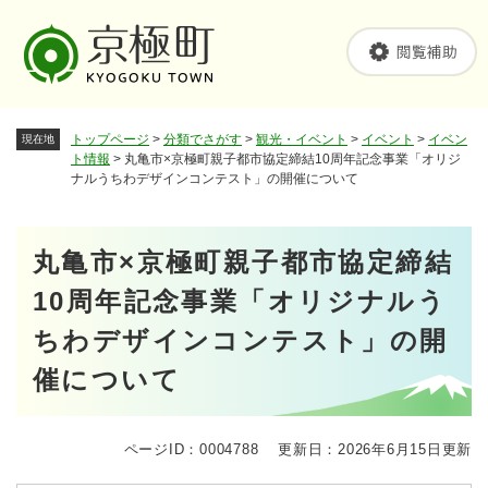
ペ
メニューを飛ばして本文へ
ー
ジ
の
先
頭
トップページ
>
分類でさがす
>
観光・イベント
>
イベント
>
イベン
現在地
で
ト情報
>
丸亀市×京極町親子都市協定締結10周年記念事業「オリジ
す
ナルうちわデザインコンテスト」の開催について
。
本
丸亀市×京極町親子都市協定締結
文
10周年記念事業「オリジナルう
ちわデザインコンテスト」の開
催について
ページID：0004788
更新日：2026年6月15日更新