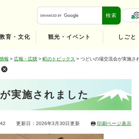
メニューを飛ばして本文へ
本
文
へ
教育・文化
観光・イベント
しごと
情報
>
広報・広聴
>
町のトピックス
>
つどいの場交流会が実施さ
会が実施されました
42
更新日：2026年3月30日更新
印刷ページ表示