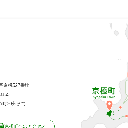
町字京極527番地
-3155
5時30分まで
京極町へのアクセス