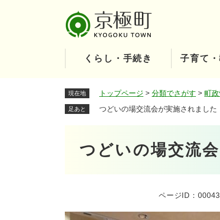
ペ
ー
ジ
の
先
くらし・手続き
子育て・
頭
で
す
トップページ
>
分類でさがす
>
町政
現在地
。
つどいの場交流会が実施されました
足あと
本
つどいの場交流
文
ページID：00043