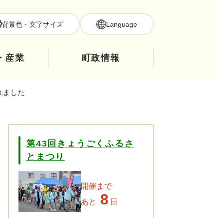
背景色・文字サイズ
Language
・産業
町政情報
れました
第43回きょうごくふるさ
とまつり
開催まで
8
あと
日