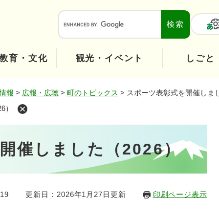
メニューを飛ばして本文へ
本
文
へ
教育・文化
観光・イベント
しごと
情報
>
広報・広聴
>
町のトピックス
>
スポーツ表彰式を開催しまし
6）
開催しました（2026）
19
更新日：2026年1月27日更新
印刷ページ表示