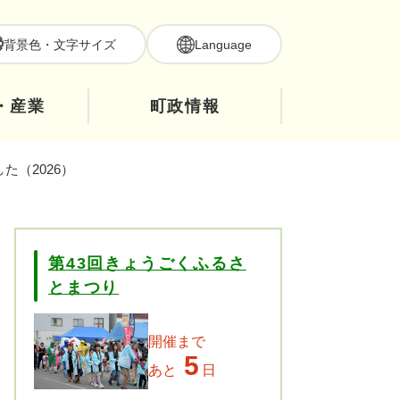
背景色・文字サイズ
Language
・産業
町政情報
た（2026）
第43回きょうごくふるさ
とまつり
開催まで
5
あと
日