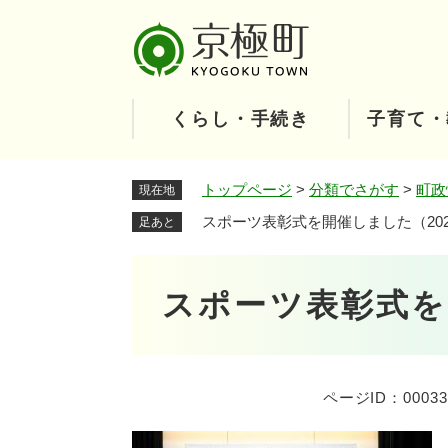
ペ
ー
ジ
の
先
くらし・手続き
子育て・
頭
で
す
トップページ
>
分類でさがす
>
町政
現在地
。
スポーツ表彰式を開催しました（202
足あと
本
スポーツ表彰式を
文
ページID：00033