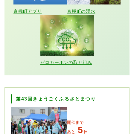
京極町アプリ
京極町の湧水
ゼロカーボンの取り組み
第43回きょうごくふるさとまつり
開催まで
5
あと
日