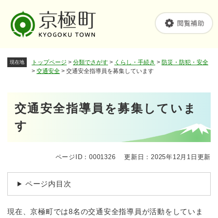
ペ
メニューを飛ばして本文へ
ー
ジ
の
先
頭
トップページ
>
分類でさがす
>
くらし・手続き
>
防災・防犯・安全
現在地
で
>
交通安全
>
交通安全指導員を募集しています
す
。
本
交通安全指導員を募集していま
文
す
ページID：0001326
更新日：2025年12月1日更新
ページ内目次
現在、京極町では8名の交通安全指導員が活動をしていま