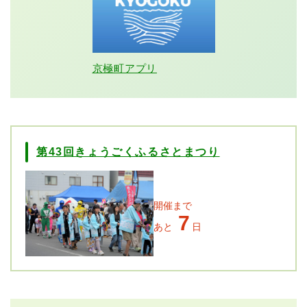
京極町アプリ
第43回きょうごくふるさとまつり
開催まで
7
あと
日