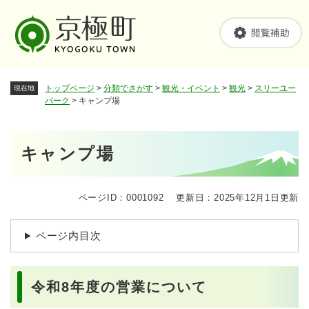
ペ
メニューを飛ばして本文へ
ー
ジ
の
先
頭
トップページ
>
分類でさがす
>
観光・イベント
>
観光
>
スリーユー
現在地
で
パーク
>
キャンプ場
す
。
本
キャンプ場
文
ページID：0001092
更新日：2025年12月1日更新
ページ内目次
令和8年度の営業について