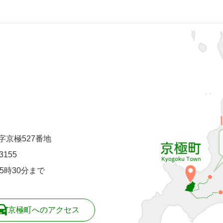
町字京極527番地
-3155
5時30分まで
京極町へのアクセス