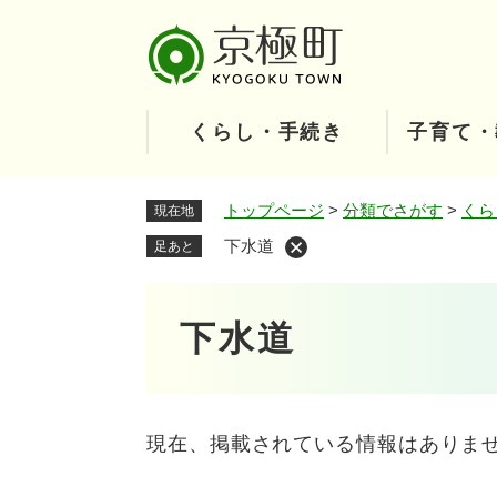
ペ
ー
ジ
の
先
くらし・手続き
子育て・
頭
で
す
トップページ
>
分類でさがす
>
くら
現在地
。
下水道
足あと
本
下水道
文
現在、掲載されている情報はありま