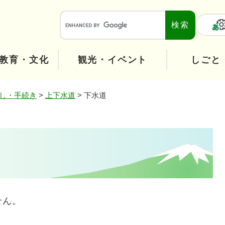
メニューを飛ばして本文へ
本
文
へ
教育・文化
観光・イベント
しごと
し・手続き
>
上下水道
>
下水道
せん。