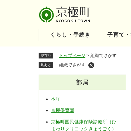
ペ
ー
ジ
の
先
くらし・手続き
子育て・
頭
で
す
トップページ
>
組織でさがす
現在地
。
組織でさがす
足あと
部局
本庁
京極保育園
京極町国民健康保険診療所（ひ
まわりクリニックきょうごく）