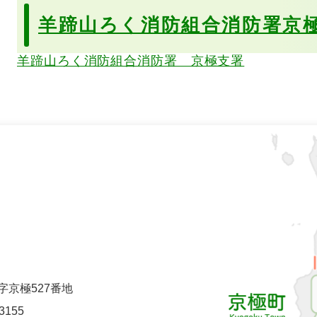
羊蹄山ろく消防組合消防署京
羊蹄山ろく消防組合消防署 京極支署
町字京極527番地
-3155