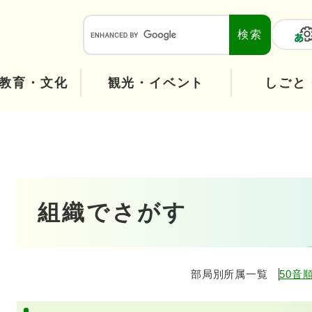
メニューを飛ばして本文へ
本
文
へ
教育・文化
観光・イベント
しごと
本
組織でさがす
文
部局別所属一覧
50音