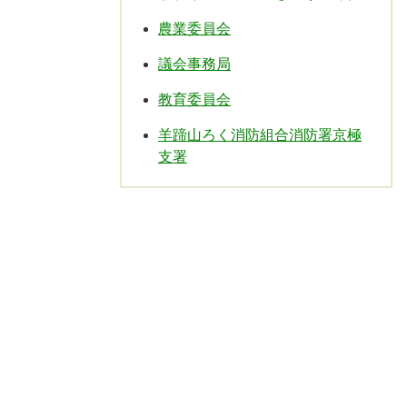
農業委員会
議会事務局
教育委員会
羊蹄山ろく消防組合消防署京極
支署